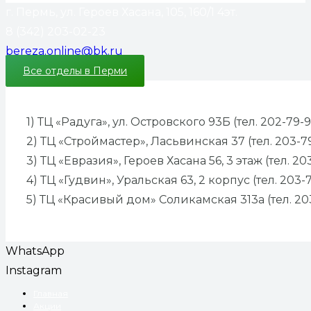
г. Пермь, ул. Героев Хасана, 105, 160/1 4эт.
8 (342) 203-02-23
bereza.online@bk.ru
Все отделы в Перми
1) ТЦ «Радуга», ул. Островского 93Б (тел. 202-79-9
2) ТЦ «Строймастер», Ласьвинская 37 (тел. 203-7
3) ТЦ «Евразия», Героев Хасана 56, 3 этаж (тел. 20
4) ТЦ «Гудвин», Уральская 63, 2 корпус (тел. 203-
5) ТЦ «Красивый дом» Соликамская 313а (тел. 20
WhatsApp
Instagram
Главная
Акции