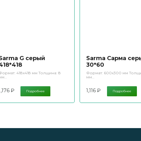
Sarma G серый
Sarma Сарма сер
418*418
30*60
Формат: 418х418 мм Толщина: 8
Формат: 600х300 мм Толщи
мм…
мм…
1,176
₽
1,116
₽
Подробнее
Подробнее