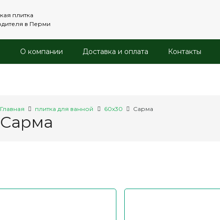
кая плитка
одителя в Перми
и
О компании
Доставка и оплата
Контакты
Главная
плитка для ванной
60x30
Сарма
Сарма