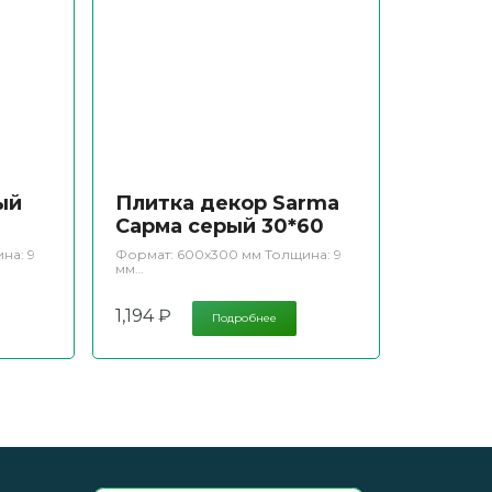
ый
Плитка декор Sarma
Сарма серый 30*60
на: 9
Формат: 600х300 мм Толщина: 9
мм…
1,194
₽
Подробнее