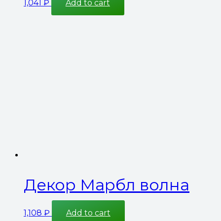
1,041
₽
Add to cart
Декор Марбл волна
1,108
₽
Add to cart