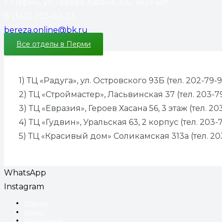
г. Пермь, ул. Героев Хасана, 105, 160/1 4эт.
8 (342) 203-02-23
bereza.online@bk.ru
Все отделы в Перми
1) ТЦ «Радуга», ул. Островского 93Б (тел. 202-79-9
2) ТЦ «Строймастер», Ласьвинская 37 (тел. 203-7
3) ТЦ «Евразия», Героев Хасана 56, 3 этаж (тел. 20
4) ТЦ «Гудвин», Уральская 63, 2 корпус (тел. 203-
5) ТЦ «Красивый дом» Соликамская 313а (тел. 20
WhatsApp
Instagram
Главная
Акции
О компании