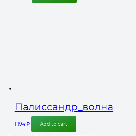
Палиссандр_волна
1,194
₽
Add to cart