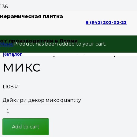
Home
/
плитка для
Керамическая плитка
8 (342) 203-02-23
ванной
/
60x30
/
Дайкири
/ Дайкири декор микс
от производителя в Перми
Дайкири декор
Product
has been added to your cart.
Меню
Каталог
микс
1,108
₽
Дайкири декор микс quantity
Add to cart