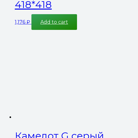
418*418
1,176
₽
Add to cart
Камелот G серый