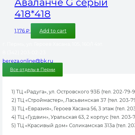
Аваланче G серый
418*418
1,176
₽
Add to cart
г. Пермь, ул. Героев Хасана, 105, 160/1 4эт.
8 (342) 203-02-23
bereza.online@bk.ru
Все отделы в Перми
1) ТЦ «Радуга», ул. Островского 93Б (тел. 202-79-9
2) ТЦ «Строймастер», Ласьвинская 37 (тел. 203-7
3) ТЦ «Евразия», Героев Хасана 56, 3 этаж (тел. 20
4) ТЦ «Гудвин», Уральская 63, 2 корпус (тел. 203-
5) ТЦ «Красивый дом» Соликамская 313а (тел. 20