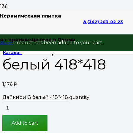
Home
/
напольная плитка
/ Дайкири G белый
Керамическая плитка
8 (342) 203-02-23
418*418
от производителя в Перми
Дайкири G
Product
has been added to your cart.
Меню
Каталог
белый 418*418
1,176
₽
Дайкири G белый 418*418 quantity
Add to cart