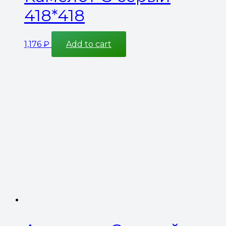
418*418
1,176
₽
Add to cart