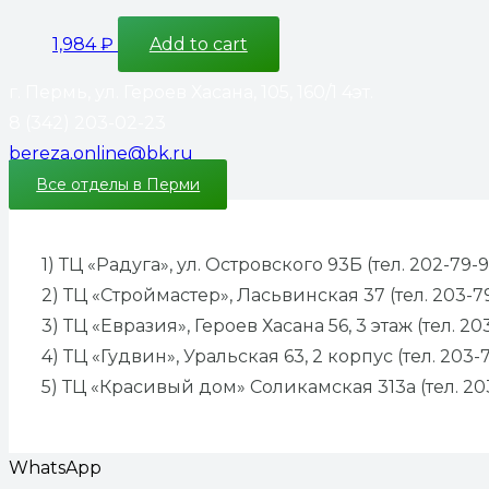
1,984
₽
Add to cart
г. Пермь, ул. Героев Хасана, 105, 160/1 4эт.
8 (342) 203-02-23
bereza.online@bk.ru
Все отделы в Перми
1) ТЦ «Радуга», ул. Островского 93Б (тел. 202-79-9
2) ТЦ «Строймастер», Ласьвинская 37 (тел. 203-7
3) ТЦ «Евразия», Героев Хасана 56, 3 этаж (тел. 20
4) ТЦ «Гудвин», Уральская 63, 2 корпус (тел. 203-
5) ТЦ «Красивый дом» Соликамская 313а (тел. 20
WhatsApp