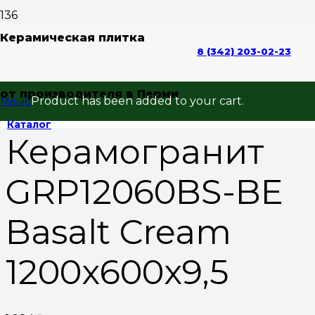
Home
/
Керамогранит
/
Керамогранит
Керамическая плитка
8 (342) 203-02-23
120*60
/
Керамогранит 120*60
матовый
/ Керамогранит GRP12060BS-BE Basalt
от производителя в Перми
Cream 1200x600x9,5
Product
has been added to your cart.
Меню
Каталог
Керамогранит
GRP12060BS-BE
Basalt Cream
1200x600x9,5