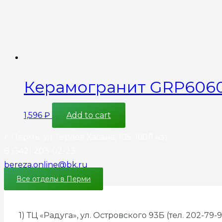
Керамогранит GRP6060C
1,596
₽
Add to cart
г. Пермь, ул. Героев Хасана, 105, 160/1 4эт.
8 (342) 203-02-23
bereza.online@bk.ru
Все отделы в Перми
1) ТЦ «Радуга», ул. Островского 93Б (тел. 202-79-9