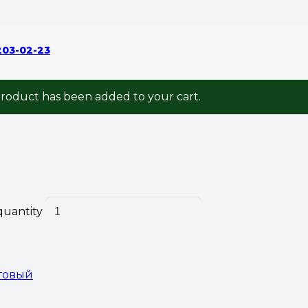
й
/ Керамогранит GRP6060LF-IV Loft Ivory 600x600x9,
203-02-23
6060LF-IV Loft Iv
roduct
has been added to your cart.
quantity
товый