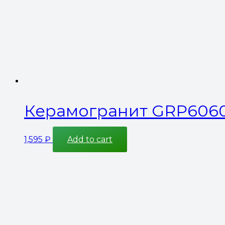
Керамогранит GRP6060
1,595
₽
Add to cart