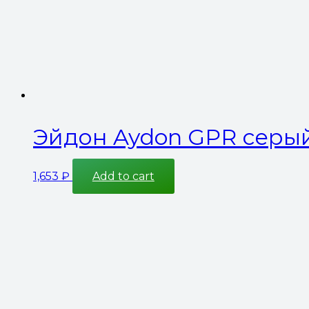
Эйдон Aydon GPR серы
1,653
₽
Add to cart