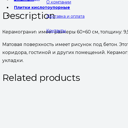
О компании
Плитки кислотоупорные
Description
Доставка и оплата
Контакты
Керамогранит имеет размеры 60×60 см, толщину: 9,5 
Матовая поверхность имеет рисунок под бетон. Это
коридора, гостиной и других помещений. Керамо
укладки.
Related products