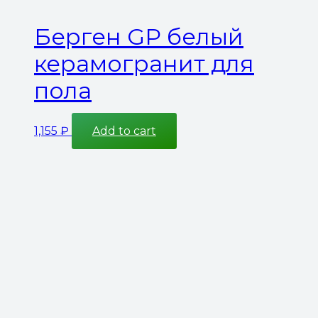
Берген GP белый
керамогранит для
пола
1,155
₽
Add to cart