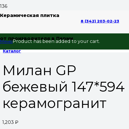
Керамическая плитка
8 (342) 203-02-23
Home
/
Керамогранит
/
Керамогранит 148*594 под
от производителя в Перми
дерево
/ Милан GP бежевый 147*594
Product
has been added to your cart.
Меню
керамогранит
Каталог
Милан GP
бежевый 147*594
керамогранит
1,203
₽