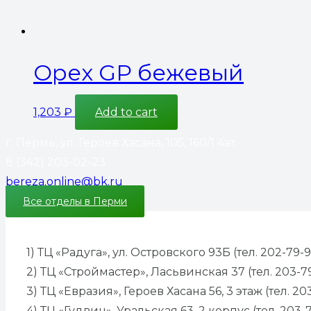
Орех GP бежевый
1,203
₽
Add to cart
г. Пермь, ул. Героев Хасана, 105, 160/1 4эт.
8 (342) 203-02-23
bereza.online@bk.ru
Все отделы в Перми
1) ТЦ «Радуга», ул. Островского 93Б (тел. 202-79-9
2) ТЦ «Строймастер», Ласьвинская 37 (тел. 203-7
3) ТЦ «Евразия», Героев Хасана 56, 3 этаж (тел. 20
4) ТЦ «Гудвин», Уральская 63, 2 корпус (тел. 203-