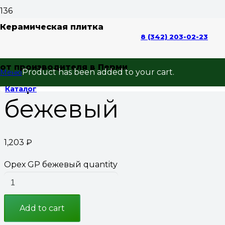
Home
/
Керамогранит
/
Керамогранит 148*594 под
Керамическая плитка
8 (342) 203-02-23
дерево
/ Орех GP бежевый
от производителя в Перми
Орех GP
Product
has been added to your cart.
Меню
Каталог
бежевый
1,203
₽
Орех GP бежевый quantity
Add to cart