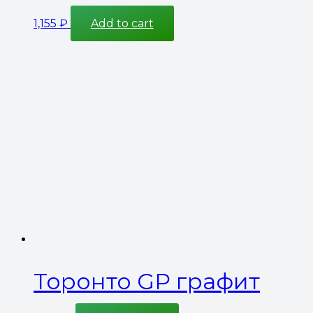
1,155
₽
Add to cart
Торонто GP графит