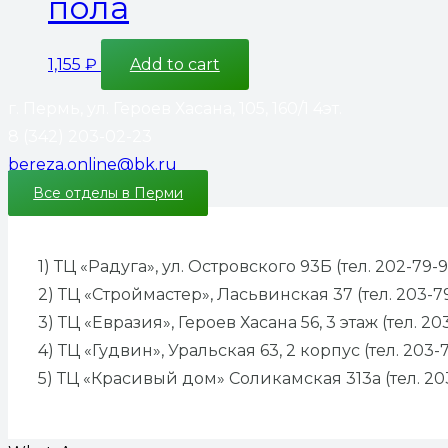
пола
1,155
₽
Add to cart
г. Пермь, ул. Героев Хасана, 105, 160/1 4эт.
8 (342) 203-02-23
bereza.online@bk.ru
Все отделы в Перми
1) ТЦ «Радуга», ул. Островского 93Б (тел. 202-79-9
2) ТЦ «Строймастер», Ласьвинская 37 (тел. 203-7
3) ТЦ «Евразия», Героев Хасана 56, 3 этаж (тел. 20
4) ТЦ «Гудвин», Уральская 63, 2 корпус (тел. 203-
5) ТЦ «Красивый дом» Соликамская 313а (тел. 20