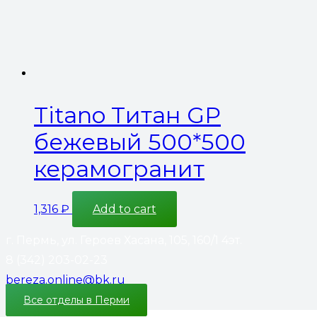
Titano Титан GP
бежевый 500*500
керамогранит
1,316
₽
Add to cart
г. Пермь, ул. Героев Хасана, 105, 160/1 4эт.
8 (342) 203-02-23
bereza.online@bk.ru
Все отделы в Перми