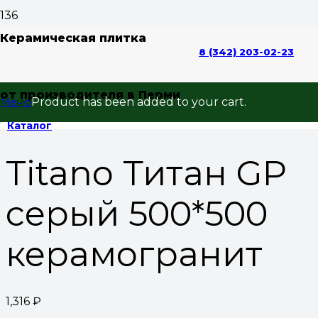
Керамическая плитка
8 (342) 203-02-23
Home
/
Керамогранит
/
Керамогранит
от производителя в Перми
50x50
/ Titano Титан GP серый 500*500
Product
has been added to your cart.
Меню
керамогранит
Каталог
Titano Титан GP
серый 500*500
керамогранит
1,316
₽