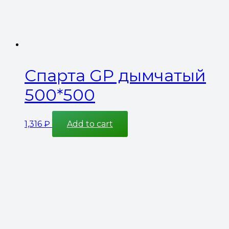
Спарта GP дымчатый
500*500
1,316
₽
Add to cart